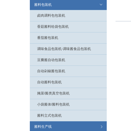
酱料包装机
卤肉调料包包装机
香菇酱料给袋包装机
番茄酱包装机
调味食品包装机-调味酱食品包装机
豆瓣酱自动包装机
自动剁椒酱包装机
自动酱料包装机
腌菜/酱类真空包装机
小袋酱体/酱料包装机
酱料立式包装机
酱料生产线