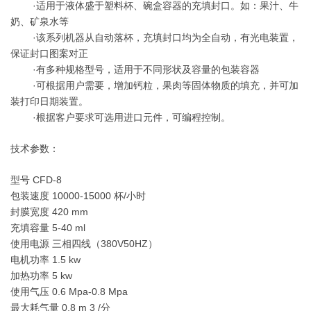
·适用于液体盛于塑料杯、碗盒容器的充填封口。如：果汁、牛
奶、矿泉水等
·该系列机器从自动落杯，充填封口均为全自动，有光电装置，
保证封口图案对正
·有多种规格型号，适用于不同形状及容量的包装容器
·可根据用户需要，增加钙粒，果肉等固体物质的填充，并可加
装打印日期装置。
·根据客户要求可选用进口元件，可编程控制。
技术参数：
型号
CFD-8
包装速度
10000-15000 杯/小时
封膜宽度
420 mm
充填容量
5-40 ml
使用电源
三相四线（380V50HZ）
电机功率
1.5 kw
加热功率
5 kw
使用气压
0.6 Mpa-0.8 Mpa
最大耗气量
0.8 m 3 /分